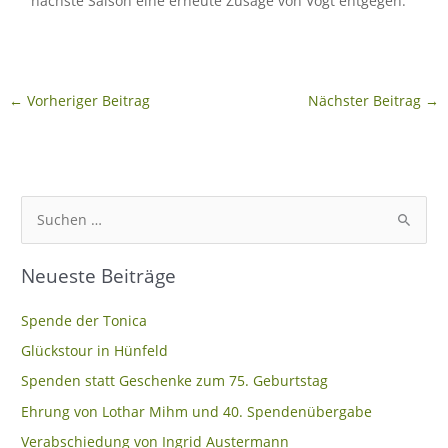
nächste Saison eine erneute Zusage von Vogt entgegen.
←
Vorheriger Beitrag
Nächster Beitrag
→
S
u
Neueste Beiträge
c
h
Spende der Tonica
e
Glückstour in Hünfeld
n
Spenden statt Geschenke zum 75. Geburtstag
n
Ehrung von Lothar Mihm und 40. Spendenübergabe
a
c
Verabschiedung von Ingrid Austermann