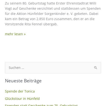
Zu seinem 80. Geburtstag hatte Erster Ehrenstadtrat Willi
Vogt auf Geschenke verzichtet und stattdessen um Spenden
für die Aktion Hünfelder Sorgenkinder e. V. gebeten. Dabei
kam ein Betrag von 2.850 Euro zusammen, den er an die
Vorsitzende Rita Fennel übergab.
mehr lesen »
S
u
Neueste Beiträge
c
h
Spende der Tonica
e
Glückstour in Hünfeld
n
Spenden statt Geschenke zum 75. Geburtstag