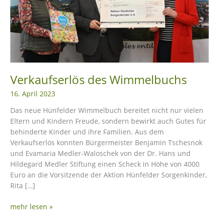
eit
odus
Verkaufserlös des Wimmelbuchs
16. April 2023
Das neue Hünfelder Wimmelbuch bereitet nicht nur vielen
Eltern und Kindern Freude, sondern bewirkt auch Gutes für
behinderte Kinder und ihre Familien. Aus dem
dus
Verkaufserlös konnten Bürgermeister Benjamin Tschesnok
und Evamaria Medler-Waloschek von der Dr. Hans und
Hildegard Medler Stiftung einen Scheck in Höhe von 4000
Euro an die Vorsitzende der Aktion Hünfelder Sorgenkinder,
Rita […]
mehr lesen »