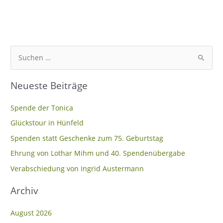
S
u
Neueste Beiträge
c
h
Spende der Tonica
e
Glückstour in Hünfeld
n
Spenden statt Geschenke zum 75. Geburtstag
n
Ehrung von Lothar Mihm und 40. Spendenübergabe
a
c
Verabschiedung von Ingrid Austermann
h
Archiv
:
August 2026