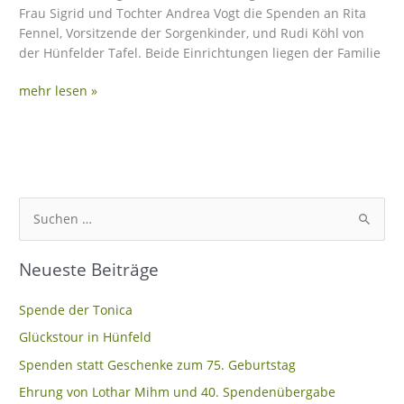
Frau Sigrid und Tochter Andrea Vogt die Spenden an Rita
Fennel, Vorsitzende der Sorgenkinder, und Rudi Köhl von
der Hünfelder Tafel. Beide Einrichtungen liegen der Familie
mehr lesen »
S
u
Neueste Beiträge
c
h
Spende der Tonica
e
Glückstour in Hünfeld
n
Spenden statt Geschenke zum 75. Geburtstag
n
Ehrung von Lothar Mihm und 40. Spendenübergabe
a