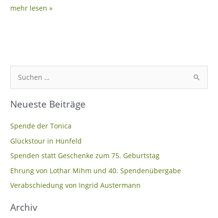
mehr lesen »
S
u
Neueste Beiträge
c
h
Spende der Tonica
e
Glückstour in Hünfeld
n
Spenden statt Geschenke zum 75. Geburtstag
n
Ehrung von Lothar Mihm und 40. Spendenübergabe
a
c
Verabschiedung von Ingrid Austermann
h
Archiv
: