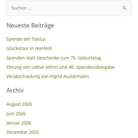
S
u
Neueste Beiträge
c
h
Spende der Tonica
e
Glückstour in Hünfeld
n
Spenden statt Geschenke zum 75. Geburtstag
n
Ehrung von Lothar Mihm und 40. Spendenübergabe
a
c
Verabschiedung von Ingrid Austermann
h
Archiv
:
August 2026
Juni 2026
Januar 2026
Dezember 2025