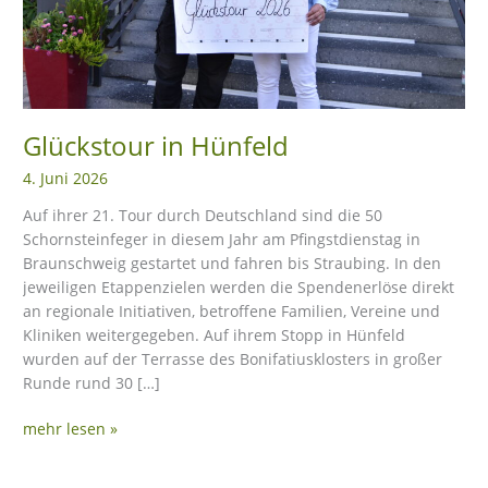
eit
odus
Glückstour in Hünfeld
4. Juni 2026
Auf ihrer 21. Tour durch Deutschland sind die 50
Schornsteinfeger in diesem Jahr am Pfingstdienstag in
Braunschweig gestartet und fahren bis Straubing. In den
jeweiligen Etappenzielen werden die Spendenerlöse direkt
dus
an regionale Initiativen, betroffene Familien, Vereine und
Kliniken weitergegeben. Auf ihrem Stopp in Hünfeld
wurden auf der Terrasse des Bonifatiusklosters in großer
Runde rund 30 […]
mehr lesen »