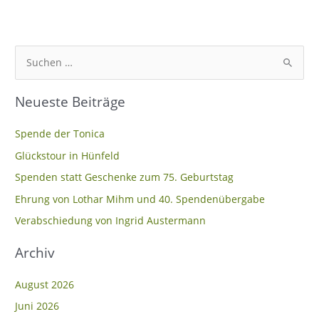
S
u
Neueste Beiträge
c
h
Spende der Tonica
e
Glückstour in Hünfeld
n
Spenden statt Geschenke zum 75. Geburtstag
n
Ehrung von Lothar Mihm und 40. Spendenübergabe
a
c
Verabschiedung von Ingrid Austermann
h
Archiv
:
August 2026
Juni 2026