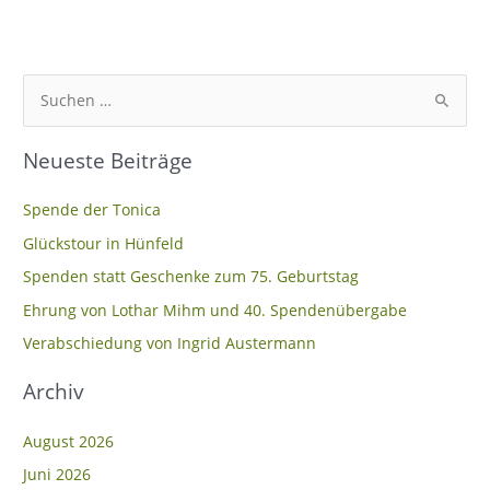
S
u
Neueste Beiträge
c
h
Spende der Tonica
e
Glückstour in Hünfeld
n
Spenden statt Geschenke zum 75. Geburtstag
n
Ehrung von Lothar Mihm und 40. Spendenübergabe
a
c
Verabschiedung von Ingrid Austermann
h
Archiv
:
August 2026
Juni 2026