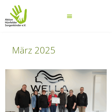
Zum
Inhalt
springen
März 2025
Spende
der
Wella
dus