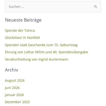
S
u
Neueste Beiträge
c
h
Spende der Tonica
e
Glückstour in Hünfeld
n
Spenden statt Geschenke zum 75. Geburtstag
n
Ehrung von Lothar Mihm und 40. Spendenübergabe
a
c
Verabschiedung von Ingrid Austermann
h
Archiv
:
August 2026
Juni 2026
Januar 2026
Dezember 2025