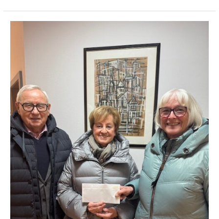
Spenden
statt
Geschenke
zur
Diamantenen
Hochzeit
Kropp