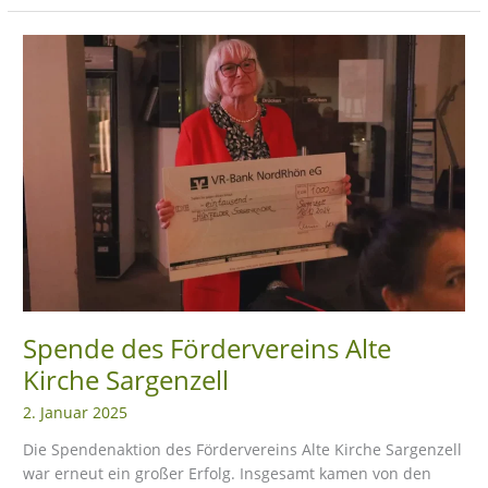
Spende
des
Fördervereins
Alte
Kirche
Sargenzell
Spende des Fördervereins Alte
Kirche Sargenzell
2. Januar 2025
Die Spendenaktion des Fördervereins Alte Kirche Sargenzell
war erneut ein großer Erfolg. Insgesamt kamen von den