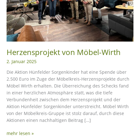
eit
odus
Herzensprojekt von Möbel-Wirth
2. Januar 2025
Die Aktion Hünfelder Sorgenkinder hat eine Spende über
2.500 Euro im Zuge der Möbelkreis-Herzensprojekte durch
Möbel Wirth erhalten. Die Überreichung des Schecks fand
dus
in einer herzlichen Atmosphäre statt, was die tiefe
Verbundenheit zwischen dem Herzensprojekt und der
Aktion Hünfelder Sorgenkinder unterstreicht. Möbel Wirth
von der Möbelkreis-Gruppe ist stolz darauf, durch diese
Aktionen einen nachhaltigen Beitrag […]
mehr lesen »