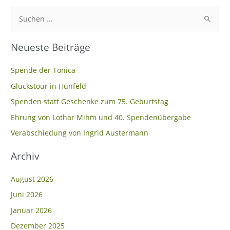
S
u
Neueste Beiträge
c
h
Spende der Tonica
e
Glückstour in Hünfeld
n
Spenden statt Geschenke zum 75. Geburtstag
n
Ehrung von Lothar Mihm und 40. Spendenübergabe
a
c
Verabschiedung von Ingrid Austermann
h
Archiv
:
August 2026
Juni 2026
Januar 2026
Dezember 2025