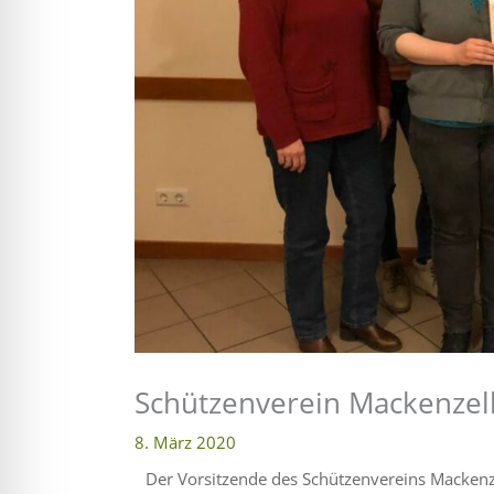
l für Anfallsicherheit
-freundlicher Modus
dheitsmodus
psie-sicherer Modus
Schützenverein Mackenzel
8. März 2020
Der Vorsitzende des Schützenvereins Mackenze