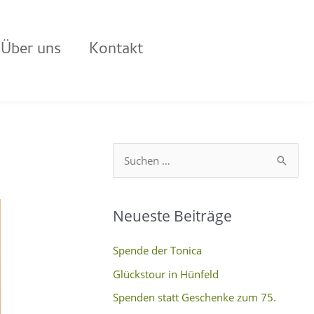
Über uns
Kontakt
S
u
c
Neueste Beiträge
h
e
Spende der Tonica
n
Glückstour in Hünfeld
n
Spenden statt Geschenke zum 75.
a