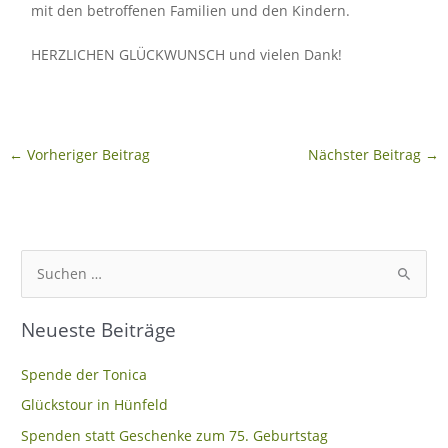
mit den betroffenen Familien und den Kindern.
HERZLICHEN GLÜCKWUNSCH und vielen Dank!
←
Vorheriger Beitrag
Nächster Beitrag
→
S
u
Neueste Beiträge
c
h
Spende der Tonica
e
Glückstour in Hünfeld
n
Spenden statt Geschenke zum 75. Geburtstag
n