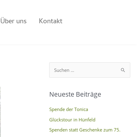
Über uns
Kontakt
S
u
c
Neueste Beiträge
h
e
Spende der Tonica
n
Glückstour in Hünfeld
n
Spenden statt Geschenke zum 75.
a