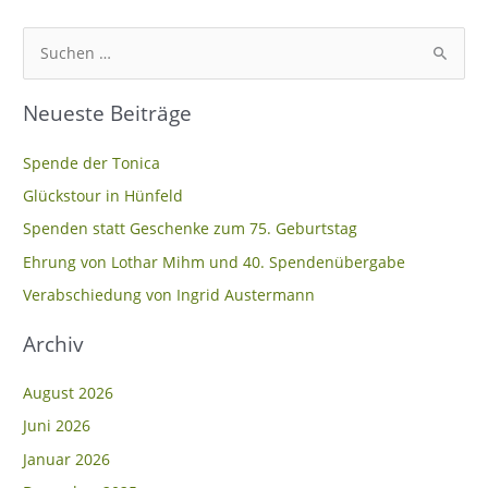
S
u
Neueste Beiträge
c
h
Spende der Tonica
e
Glückstour in Hünfeld
n
Spenden statt Geschenke zum 75. Geburtstag
n
Ehrung von Lothar Mihm und 40. Spendenübergabe
a
c
Verabschiedung von Ingrid Austermann
h
Archiv
:
August 2026
Juni 2026
Januar 2026