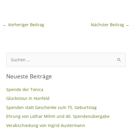
←
Vorheriger Beitrag
Nächster Beitrag
→
S
u
Neueste Beiträge
c
h
Spende der Tonica
e
Glückstour in Hünfeld
n
Spenden statt Geschenke zum 75. Geburtstag
n
Ehrung von Lothar Mihm und 40. Spendenübergabe
a
c
Verabschiedung von Ingrid Austermann