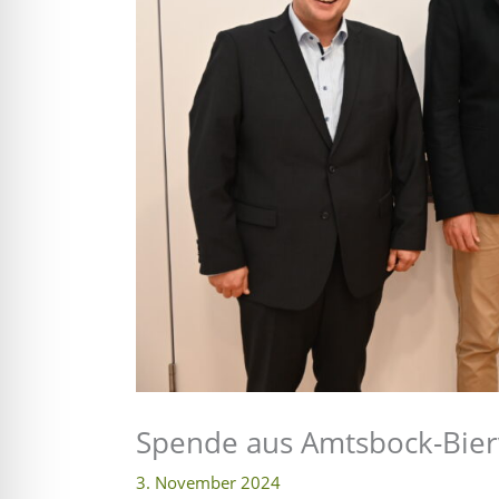
l für Anfallsicherheit
-freundlicher Modus
dheitsmodus
psie-sicherer Modus
Spende aus Amtsbock-Bier
3. November 2024