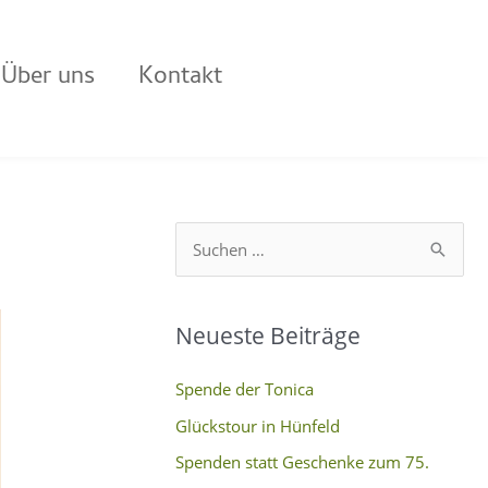
Über uns
Kontakt
S
u
c
Neueste Beiträge
h
e
Spende der Tonica
n
Glückstour in Hünfeld
n
Spenden statt Geschenke zum 75.
a