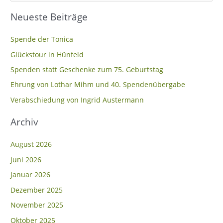
u
Neueste Beiträge
c
h
Spende der Tonica
e
Glückstour in Hünfeld
n
Spenden statt Geschenke zum 75. Geburtstag
n
Ehrung von Lothar Mihm und 40. Spendenübergabe
a
c
Verabschiedung von Ingrid Austermann
h
Archiv
:
August 2026
Juni 2026
Januar 2026
Dezember 2025
November 2025
Oktober 2025