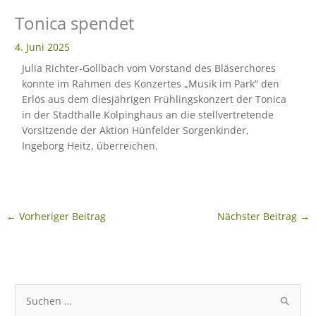
Tonica spendet
eit
4. Juni 2025
Julia Richter-Gollbach vom Vorstand des Bläserchores
odus
konnte im Rahmen des Konzertes „Musik im Park“ den
Erlös aus dem diesjährigen Frühlingskonzert der Tonica
in der Stadthalle Kolpinghaus an die stellvertretende
Vorsitzende der Aktion Hünfelder Sorgenkinder,
Ingeborg Heitz, überreichen.
dus
←
Vorheriger Beitrag
Nächster Beitrag
→
S