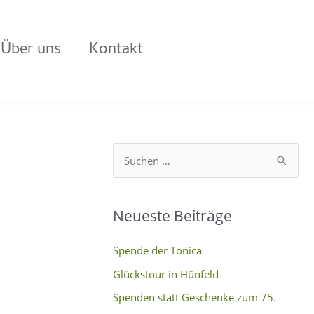
Über uns
Kontakt
S
u
c
Neueste Beiträge
h
e
Spende der Tonica
n
Glückstour in Hünfeld
n
Spenden statt Geschenke zum 75.
a