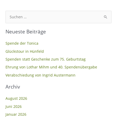
S
u
Neueste Beiträge
c
h
Spende der Tonica
e
Glückstour in Hünfeld
n
Spenden statt Geschenke zum 75. Geburtstag
n
Ehrung von Lothar Mihm und 40. Spendenübergabe
a
c
Verabschiedung von Ingrid Austermann
h
Archiv
:
August 2026
Juni 2026
Januar 2026