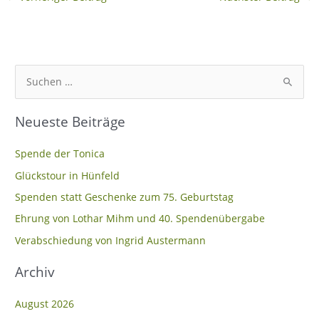
S
u
Neueste Beiträge
c
h
Spende der Tonica
e
Glückstour in Hünfeld
n
Spenden statt Geschenke zum 75. Geburtstag
n
Ehrung von Lothar Mihm und 40. Spendenübergabe
a
c
Verabschiedung von Ingrid Austermann
h
Archiv
:
August 2026